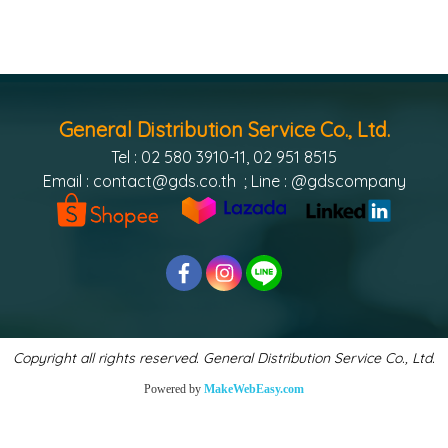
General Distribution Service Co., Ltd.
Tel : 02 580 3910-11, 02 951 8515
Email :
contact@gds.co.th
; Line : @gdscompany
Copyright all rights reserved. General Distribution Service Co., Ltd.
Powered by
MakeWebEasy.com