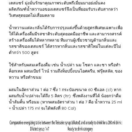
เตสแซร์ มุ่งมั่นรักษาคุณภาพระดับพรีเมี่ยมมาอย่งมั่นคง
ผลิตภัณฑ์น้ำหวานอของเตสแซร์จึงเป็นที่ยอมรับระดับสากลว่า
วิเศษสุดยอดไม่เสื่อมคลาย
น้ำหวานแต่ละกลิ่นได้รับการปรุงแต่งขึ้นด้วยสูตรพิเศษเฉพาะเพื่อ
ให้ได้เครื่องดื่มมีรสชาติระดับสุดยอดมืออาชีพ และสามารถสรรค์
สร้างเครื่องดื่มได้หลากหลาย ทีมงานผู้เชี่ยวชาญด้านกลิ่นและ
รสชาติของเตสแซร์ ได้สรรหากลิ่นและรสชาติใหม่ในแต่ละปีไม่
ต่ำกว่า 500 สูตร
ใช้สำหรับผสมเครื่องดื่ม เช่น น้ำเปล่า นม โซดา และชา หรือทำ
ค็อกเทล ผสมเบียร์ ไวน์ รวมถึงท็อปปิ้งบนไอศครีม, ฟรุ๊ตสลัด, ของ
หวาน หรือทำขนม
ผสมในอัตราส่วน 1 ต่อ 7 ซึ่ง 1 กระป๋องขนาด 60 ซีแอล (cl) หาก
ผสมกับน้ำเปล่าจะได้ถึง 5 ลิตร (ltr) :ซึ่งพลังงานที่ได้ น้อยกว่าดื่ม
น้ำส้มคั้น หรือนม (หากผสมอัตราส่วน 1 ต่อ 7 คือ น้ำหวาน 25 ml
+ น้ำเปล่า 175 ml จะได้พลังที่ 80 Cal)