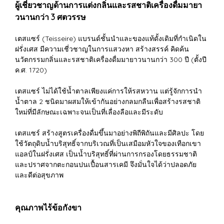
ผู้เชี่ยวชาญด้านการแต่งกลิ่นและรสชาติเครื่องดื่มมายา
วนานกว่า 3 ศตวรรษ
เตสแซร์ (Teisseire) แบรนด์ชั้นนำและของแท้ดั้งเดิมที่กำเนิดใน
ฝรั่งเศส มีความเชี่วชาญในการแสวงหา สร้างสรรค์ คิดค้น
นวัตกรรมกลิ่นและรสชาติเครื่องดื่มมายาวนานกว่า 300 ปี (ตั้งปี
ค.ศ. 1720)
เตสแซร์ ไม่ได้ใช้น้ำตาลเพียงแค่การให้รสหวาน แต่รู้จักการนำ
น้ำตาล 2 ชนิดมาผสมให้เข้ากันอย่างกลมกลืนเพื่อสร้างรสชาติ
ใหม่ที่มีลักษณะเฉพาะจนเป็นที่เลื่องลือและมีระดับ
เตสแซร์ สร้างสูตรเครื่องดื่มขึ้นมาอย่างพิถีพิถันและมีศิลปะ โดย
ใช้วัตถุดิบน้ำบริสุทธิ์จากบริเวณที่เป็นเสมือมหัวใจของเทือกเขา
แอลป์ในฝรั่งเศส เป็นน้ำบริสุทธิ์ที่ผ่านการกรองโดยธรรมชาติ
และปราศจากตะกอนปนเปื้อนสารเคมี จึงมั่นใจได้ว่าปลอดภัย
และดีต่อสุขภาพ
คุณภาพไร้ข้อกังขา