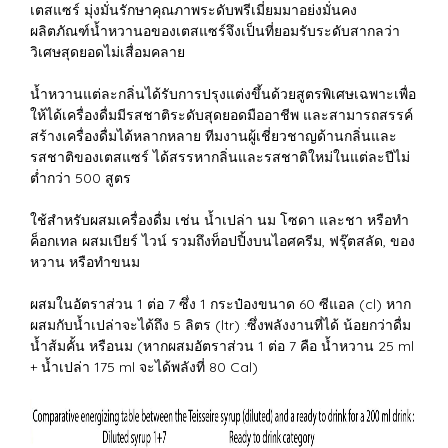
เตสแซร์ มุ่งมั่นรักษาคุณภาพระดับพรีเมี่ยมมาอย่งมั่นคง
ผลิตภัณฑ์น้ำหวานอของเตสแซร์จึงเป็นที่ยอมรับระดับสากลว่า
วิเศษสุดยอดไม่เสื่อมคลาย
น้ำหวานแต่ละกลิ่นได้รับการปรุงแต่งขึ้นด้วยสูตรพิเศษเฉพาะเพื่อ
ให้ได้เครื่องดื่มมีรสชาติระดับสุดยอดมืออาชีพ และสามารถสรรค์
สร้างเครื่องดื่มได้หลากหลาย ทีมงานผู้เชี่ยวชาญด้านกลิ่นและ
รสชาติของเตสแซร์ ได้สรรหากลิ่นและรสชาติใหม่ในแต่ละปีไม่
ต่ำกว่า 500 สูตร
ใช้สำหรับผสมเครื่องดื่ม เช่น น้ำเปล่า นม โซดา และชา หรือทำ
ค็อกเทล ผสมเบียร์ ไวน์ รวมถึงท็อปปิ้งบนไอศครีม, ฟรุ๊ตสลัด, ของ
หวาน หรือทำขนม
ผสมในอัตราส่วน 1 ต่อ 7 ซึ่ง 1 กระป๋องขนาด 60 ซีแอล (cl) หาก
ผสมกับน้ำเปล่าจะได้ถึง 5 ลิตร (ltr) :ซึ่งพลังงานที่ได้ น้อยกว่าดื่ม
น้ำส้มคั้น หรือนม (หากผสมอัตราส่วน 1 ต่อ 7 คือ น้ำหวาน 25 ml
+ น้ำเปล่า 175 ml จะได้พลังที่ 80 Cal)