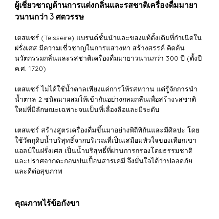
ผู้เชี่ยวชาญด้านการแต่งกลิ่นและรสชาติเครื่องดื่มมายา
วนานกว่า 3 ศตวรรษ
เตสแซร์ (Teisseire) แบรนด์ชั้นนำและของแท้ดั้งเดิมที่กำเนิดใน
ฝรั่งเศส มีความเชี่วชาญในการแสวงหา สร้างสรรค์ คิดค้น
นวัตกรรมกลิ่นและรสชาติเครื่องดื่มมายาวนานกว่า 300 ปี (ตั้งปี
ค.ศ. 1720)
เตสแซร์ ไม่ได้ใช้น้ำตาลเพียงแค่การให้รสหวาน แต่รู้จักการนำ
น้ำตาล 2 ชนิดมาผสมให้เข้ากันอย่างกลมกลืนเพื่อสร้างรสชาติ
ใหม่ที่มีลักษณะเฉพาะจนเป็นที่เลื่องลือและมีระดับ
เตสแซร์ สร้างสูตรเครื่องดื่มขึ้นมาอย่างพิถีพิถันและมีศิลปะ โดย
ใช้วัตถุดิบน้ำบริสุทธิ์จากบริเวณที่เป็นเสมือมหัวใจของเทือกเขา
แอลป์ในฝรั่งเศส เป็นน้ำบริสุทธิ์ที่ผ่านการกรองโดยธรรมชาติ
และปราศจากตะกอนปนเปื้อนสารเคมี จึงมั่นใจได้ว่าปลอดภัย
และดีต่อสุขภาพ
คุณภาพไร้ข้อกังขา