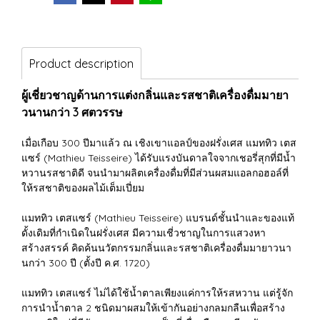
Product description
ผู้เชี่ยวชาญด้านการแต่งกลิ่นและรสชาติเครื่องดื่มมายา
วนานกว่า 3 ศตวรรษ
เมื่อเกือบ 300 ปีมาแล้ว ณ เชิงเขาแอลป์ของฝรั่งเศส แมททิว เตส
แซร์ (Mathieu Teisseire) ได้รับแรงบันดาลใจจากเชอรี่สุกที่มีน้ำ
หวานรสชาติดี จนนำมาผลิตเครื่องดื่มที่มีส่วนผสมแอลกอฮอล์ที่
ให้รสชาติของผลไม้เต็มเปี่ยม
แมททิว เตสแซร์ (Mathieu Teisseire) แบรนด์ชั้นนำและของแท้
ดั้งเดิมที่กำเนิดในฝรั่งเศส มีความเชี่วชาญในการแสวงหา
สร้างสรรค์ คิดค้นนวัตกรรมกลิ่นและรสชาติเครื่องดื่มมายาวนา
นกว่า 300 ปี (ตั้งปี ค.ศ. 1720)
แมททิว เตสแซร์ ไม่ได้ใช้น้ำตาลเพียงแค่การให้รสหวาน แต่รู้จัก
การนำน้ำตาล 2 ชนิดมาผสมให้เข้ากันอย่างกลมกลืนเพื่อสร้าง