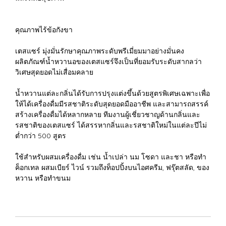
คุณภาพไร้ข้อกังขา
เตสแซร์ มุ่งมั่นรักษาคุณภาพระดับพรีเมี่ยมมาอย่างมั่นคง
ผลิตภัณฑ์น้ำหวานอของเตสแซร์จึงเป็นที่ยอมรับระดับสากลว่า
วิเศษสุดยอดไม่เสื่อมคลาย
น้ำหวานแต่ละกลิ่นได้รับการปรุงแต่งขึ้นด้วยสูตรพิเศษเฉพาะเพื่อ
ให้ได้เครื่องดื่มมีรสชาติระดับสุดยอดมืออาชีพ และสามารถสรรค์
สร้างเครื่องดื่มได้หลากหลาย ทีมงานผู้เชี่ยวชาญด้านกลิ่นและ
รสชาติของเตสแซร์ ได้สรรหากลิ่นและรสชาติใหม่ในแต่ละปีไม่
ต่ำกว่า 500 สูตร
ใช้สำหรับผสมเครื่องดื่ม เช่น น้ำเปล่า นม โซดา และชา หรือทำ
ค็อกเทล ผสมเบียร์ ไวน์ รวมถึงท็อปปิ้งบนไอศครีม, ฟรุ๊ตสลัด, ของ
หวาน หรือทำขนม