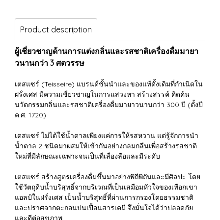
Product description
ผู้เชี่ยวชาญด้านการแต่งกลิ่นและรสชาติเครื่องดื่มมายา
วนานกว่า 3 ศตวรรษ
เตสแซร์ (Teisseire) แบรนด์ชั้นนำและของแท้ดั้งเดิมที่กำเนิดใน
ฝรั่งเศส มีความเชี่ยวชาญในการแสวงหา สร้างสรรค์ คิดค้น
นวัตกรรมกลิ่นและรสชาติเครื่องดื่มมายาวนานกว่า 300 ปี (ตั้งปี
ค.ศ. 1720)
เตสแซร์ ไม่ได้ใช้น้ำตาลเพียงแค่การให้รสหวาน แต่รู้จักการนำ
น้ำตาล 2 ชนิดมาผสมให้เข้ากันอย่างกลมกลืนเพื่อสร้างรสชาติ
ใหม่ที่มีลักษณะเฉพาะจนเป็นที่เลื่องลือและมีระดับ
เตสแซร์ สร้างสูตรเครื่องดื่มขึ้นมาอย่างพิถีพิถันและมีศิลปะ โดย
ใช้วัตถุดิบน้ำบริสุทธิ์จากบริเวณที่เป็นเสมือมหัวใจของเทือกเขา
แอลป์ในฝรั่งเศส เป็นน้ำบริสุทธิ์ที่ผ่านการกรองโดยธรรมชาติ
และปราศจากตะกอนปนเปื้อนสารเคมี จึงมั่นใจได้ว่าปลอดภัย
และดีต่อสุขภาพ