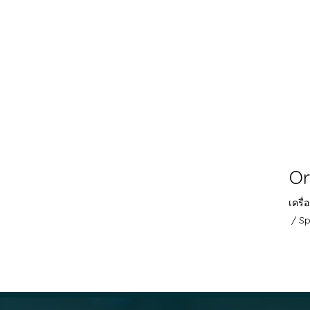
Or
เครื
/ S