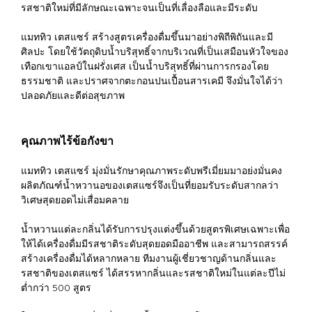
รสชาติใหม่ที่มีลักษณะเฉพาะจนเป็นที่เลื่องลือและมีระดับ
แมททิว เตสแซร์ สร้างสูตรเครื่องดื่มขึ้นมาอย่างพิถีพิถันและมี
ศิลปะ โดยใช้วัตถุดิบน้ำบริสุทธิ์จากบริเวณที่เป็นเสมือนหัวใจของ
เทือกเขาแอลป์ในฝรั่งเศส เป็นน้ำบริสุทธิ์ที่ผ่านการกรองโดย
ธรรมชาติ และปราศจากตะกอนปนเปื้อนสารเคมี จึงมั่นใจได้ว่า
ปลอดภัยและดีต่อสุขภาพ
คุณภาพไร้ข้อกังขา
แมททิว เตสแซร์ มุ่งมั่นรักษาคุณภาพระดับพรีเมี่ยมมาอย่งมั่นคง
ผลิตภัณฑ์น้ำหวานอของเตสแซร์จึงเป็นที่ยอมรับระดับสากลว่า
วิเศษสุดยอดไม่เสื่อมคลาย
น้ำหวานแต่ละกลิ่นได้รับการปรุงแต่งขึ้นด้วยสูตรพิเศษเฉพาะเพื่อ
ให้ได้เครื่องดื่มมีรสชาติระดับสุดยอดมืออาชีพ และสามารถสรรค์
สร้างเครื่องดื่มได้หลากหลาย ทีมงานผู้เชี่ยวชาญด้านกลิ่นและ
รสชาติของเตสแซร์ ได้สรรหากลิ่นและรสชาติใหม่ในแต่ละปีไม่
ต่ำกว่า 500 สูตร