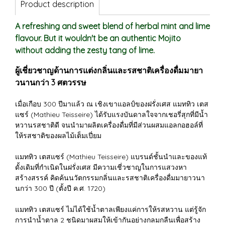
Product description
A refreshing and sweet blend of herbal mint and lime
flavour. But it wouldn't be an authentic Mojito
without adding the zesty tang of lime.
ผู้เชี่ยวชาญด้านการแต่งกลิ่นและรสชาติเครื่องดื่มมายา
วนานกว่า 3 ศตวรรษ
เมื่อเกือบ 300 ปีมาแล้ว ณ เชิงเขาแอลป์ของฝรั่งเศส แมททิว เตส
แซร์ (Mathieu Teisseire) ได้รับแรงบันดาลใจจากเชอรี่สุกที่มีน้ำ
หวานรสชาติดี จนนำมาผลิตเครื่องดื่มที่มีส่วนผสมแอลกอฮอล์ที่
ให้รสชาติของผลไม้เต็มเปี่ยม
แมททิว เตสแซร์ (Mathieu Teisseire) แบรนด์ชั้นนำและของแท้
ดั้งเดิมที่กำเนิดในฝรั่งเศส มีความเชี่วชาญในการแสวงหา
สร้างสรรค์ คิดค้นนวัตกรรมกลิ่นและรสชาติเครื่องดื่มมายาวนา
นกว่า 300 ปี (ตั้งปี ค.ศ. 1720)
แมททิว เตสแซร์ ไม่ได้ใช้น้ำตาลเพียงแค่การให้รสหวาน แต่รู้จัก
การนำน้ำตาล 2 ชนิดมาผสมให้เข้ากันอย่างกลมกลืนเพื่อสร้าง